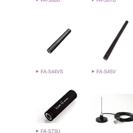
FA-S06U
FA-S07U
FA-S44VS
FA-S45V
FA-S73U