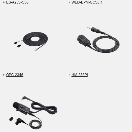
ES-A2JS-C30
WED-EPM-CCS3R
OPC-2346
HM-238PI