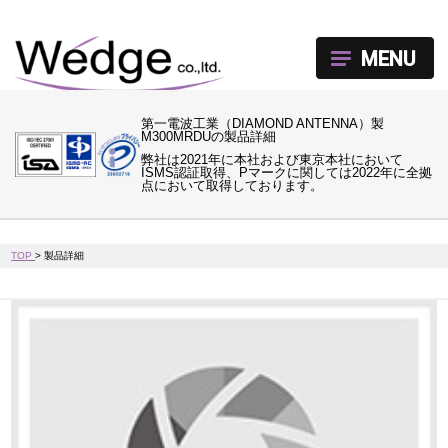
MENU
第一電波工業（DIAMOND ANTENNA）製
M300MRDUの製品詳細
弊社は2021年に本社および東京本社において
ISMS認証取得、Pマークに関しては2022年に全拠
点において取得しております。
TOP
>
製品詳細