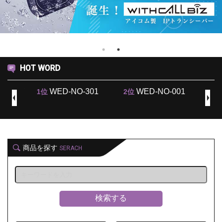
HOT WORD
iz（ウィズ
WED-NO-301
WED-NO-001
1位
2位
3位
）
商品を探す
SERACH