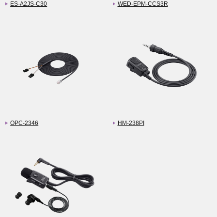
ES-A2JS-C30
WED-EPM-CCS3R
OPC-2346
HM-238PI