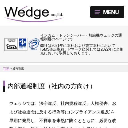
MENU
インカム・トランシーバー・無線機ウェッジの通
報制度のページです
弊社は2021年に本社および東京本社において
ISMS認証取得、Pマークに関しては2022年に全拠
点において取得しております。
TOP
>
通報制度
内部通報制度（社内の方向け）
ウェッジでは、法令違反、社内規程違反、人権侵害、お
よび社会通念に反する行為等(コンプライアンス違反)を
早期に発見し、不祥事を未然に防ぐとともに、必要な改