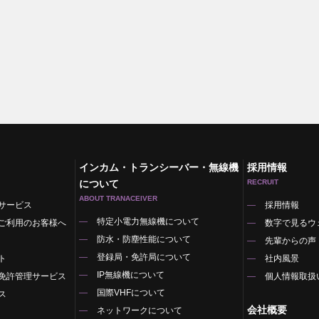
インカム・トランシーバー・無線機
採用情報
について
RECRUIT
ABOUT TRANACEIVER
サービス
採用情報
特定小電力無線機について
ご利用のお客様へ
数字で見るウ
防水・防塵性能について
先輩からの声
登録局・免許局について
ト
社内風景
IP無線機について
免許管理サービス
個人情報取扱
国際VHFについて
ス
会社概要
ネットワークについて