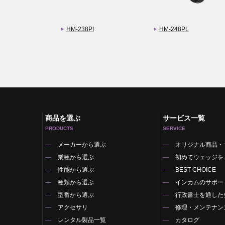
HM-238PI
HM-248PL
商品を選ぶ
サービス一覧
PRODUCTS
SERVICE
メーカーから選ぶ
オリジナル商品・
業種から選ぶ
初めてウェッジを
性能から選ぶ
BEST CHOICE
種類から選ぶ
インカムのサポー
型番から選ぶ
行政書士を通した
アクセサリ
修理・メンテナン
レンタル製品一覧
カタログ