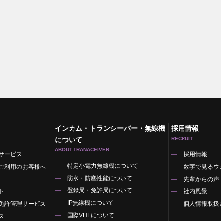
インカム・トランシーバー・無線機
採用情報
について
RECRUIT
ABOUT TRANACEIVER
サービス
採用情報
特定小電力無線機について
ご利用のお客様へ
数字で見るウ
防水・防塵性能について
先輩からの声
登録局・免許局について
ト
社内風景
IP無線機について
免許管理サービス
個人情報取扱
国際VHFについて
ス