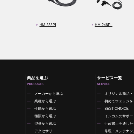
HM-238PI
HM-248PL
商品を選ぶ
サービス一覧
PRODUCTS
SERVICE
メーカーから選ぶ
オリジナル商品・
業種から選ぶ
初めてウェッジを
性能から選ぶ
BEST CHOICE
種類から選ぶ
インカムのサポー
型番から選ぶ
行政書士を通した
アクセサリ
修理・メンテナン