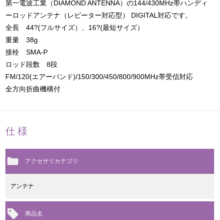
第一電波工業（DIAMOND ANTENNA）の144/430MHz帯ハンディ
ーロッドアンテナ（レピーター対応型） DIGITAL対応です。
全長 44?(フルサイズ）、16?(最短サイズ）
重量 38g
接栓 SMA-P
ロッド段数 8段
FM/120(エアーバンド)/150/300/450/800/900MHz帯受信対応
全方向折曲機構付
仕様
アクセサリカテゴリ
アンテナ
商品名