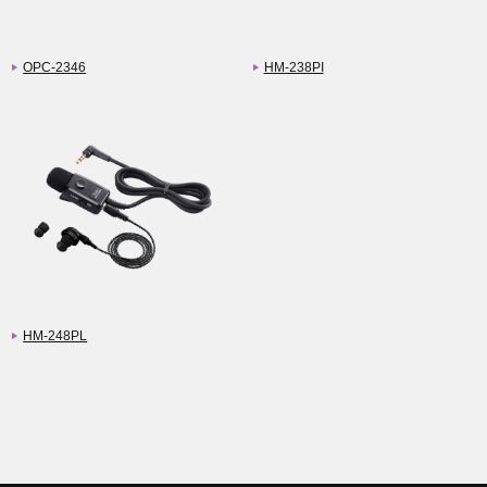
OPC-2346
HM-238PI
HM-248PL