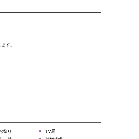
します。
お祭り
TV局