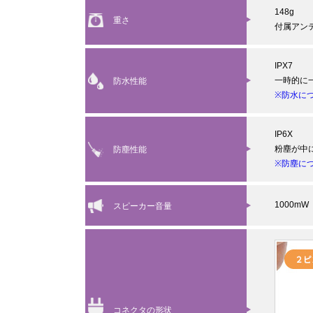
148g
重さ
付属アン
IPX7
一時的に
防水性能
※防水に
IP6X
粉塵が中
防塵性能
※防塵に
1000mW
スピーカー音量
コネクタの形状