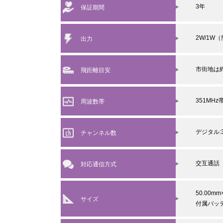
3年
保証期間
2W/1W
出力
市街地は約
飛距離目安
351MHz
周波数帯
デジタル:3
チャンネル数
交互通話
対応通信方式
50.00mm
サイズ
付属バッテ