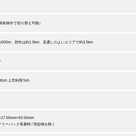
（簡単操作で切り替え可能）
500m、郊外は約1.5km、見通しのよいエリアで約3.5km
帯
0ch 上空利用:5ch
×27.00mm×93.00mm
リーパック装着時 / 突起物を除く