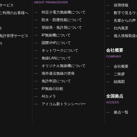
ABOUT TRANACEIVER
サービス
採用情報
特定小電力無線機について
ご利用のお客様へ
数字で見るウ
防水・防塵性能について
先輩からの声
登録局・免許局について
ト
社内風景
IP無線機について
免許管理サービス
個人情報取扱
国際VHFについて
ス
会社概要
ネットワークについて
COMPANY
無線LANについて
オリジナル無線機について
覧
会社概要
海外違法無線の啓発
ご挨拶
免許申請について
組織図
IP無線の比較
全国拠点
AIカメラ
ACCESS
アイコム新トランシーバー
拠点一覧