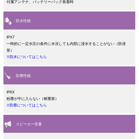
付属アンテナ、バッテリーパック装着時
防水性能
IPX7
一時的に一定水圧の条件に水没しても内部に浸水することがない（防浸
形）
※防水についてはこちら
防塵性能
IP6X
粉塵が中に入らない（耐塵形）
※防塵についてはこちら
スピーカー音量