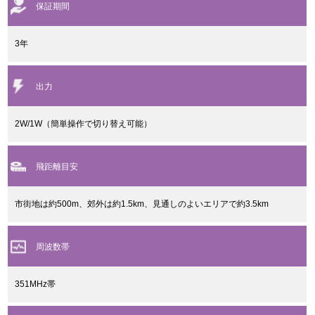
保証期間
3年
出力
2W/1W（簡単操作で切り替え可能）
飛距離目安
市街地は約500m、郊外は約1.5km、見通しのよいエリアで約3.5km
周波数帯
351MHz帯