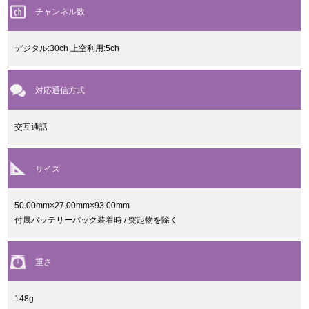
チャンネル数
デジタル:30ch 上空利用:5ch
対応通信方式
交互通話
サイズ
50.00mm×27.00mm×93.00mm
付属バッテリーパック装着時 / 突起物を除く
重さ
148g