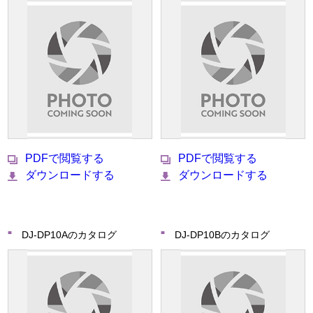
PDFで閲覧する
PDFで閲覧する
ダウンロードする
ダウンロードする
DJ-DP10Aのカタログ
DJ-DP10Bのカタログ