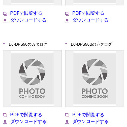
PDFで閲覧する
PDFで閲覧する
ダウンロードする
ダウンロードする
DJ-DPS50のカタログ
DJ-DPS50Bのカタログ
PDFで閲覧する
PDFで閲覧する
ダウンロードする
ダウンロードする