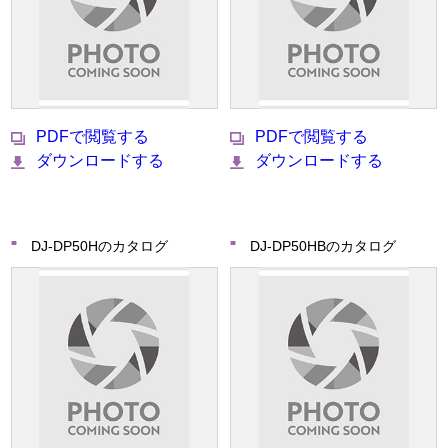
PDFで閲覧する
PDFで閲覧する
ダウンロードする
ダウンロードする
DJ-DP50Hのカタログ
DJ-DP50HBのカタログ