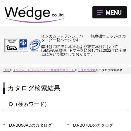
MENU
インカム・トランシーバー・無線機ウェッジの カ
タログ一覧ページです
弊社は2021年に本社および東京本社において
ISMS認証取得、Pマークに関しては2022年に全拠
点において取得しております。
TOP
>
インカム・トランシーバー・無線機のサポート
>
カタログ検索
>
カタログ検索結果
カタログ検索結果
D（検索ワード）
DJ-BU50ADのカタログ
DJ-BU70Dのカタログ