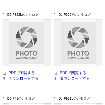
DJ-P322Lのカタログ
DJ-P322Mのカタログ
PDFで閲覧する
PDFで閲覧する
ダウンロードする
ダウンロードする
DJ-P45のカタログ
DJ-P921Lのカタログ