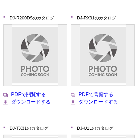
DJ-R200DSのカタログ
DJ-RX31のカタログ
PDFで閲覧する
PDFで閲覧する
ダウンロードする
ダウンロードする
DJ-TX31のカタログ
DJ-U1Lのカタログ