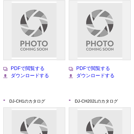
PDFで閲覧する
PDFで閲覧する
ダウンロードする
ダウンロードする
DJ-CH1のカタログ
DJ-CH202Lのカタログ