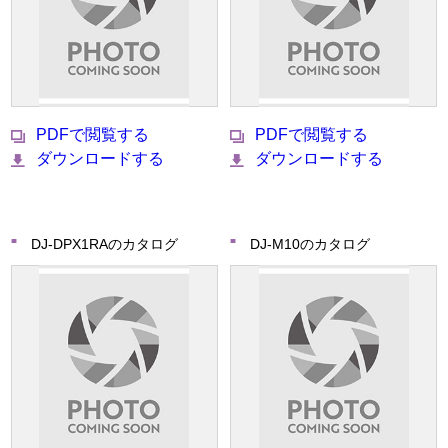
PDFで閲覧する
PDFで閲覧する
ダウンロードする
ダウンロードする
DJ-DPX1RAのカタログ
DJ-M10のカタログ