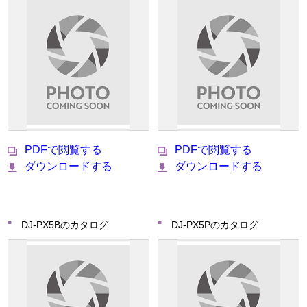
PDFで閲覧する
PDFで閲覧する
ダウンロードする
ダウンロードする
DJ-PX5Bのカタログ
DJ-PX5Pのカタログ