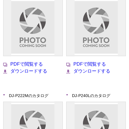
PDFで閲覧する
PDFで閲覧する
ダウンロードする
ダウンロードする
DJ-P222Mのカタログ
DJ-P240Lのカタログ