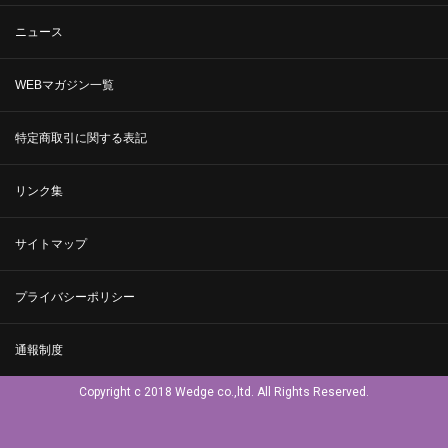
ニュース
WEBマガジン一覧
特定商取引に関する表記
リンク集
サイトマップ
プライバシーポリシー
通報制度
Copyright c 2018 Wedge co.,ltd. All Rights Reserved.