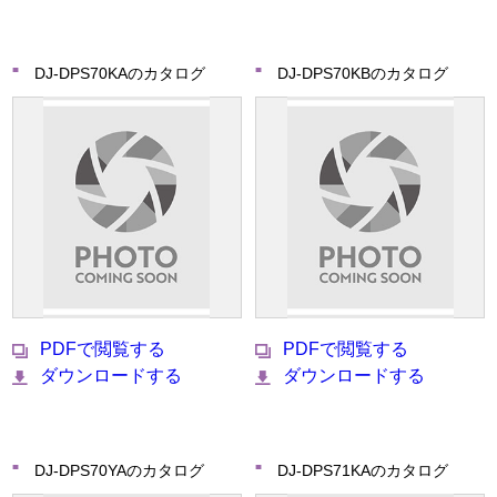
DJ-DPS70KAのカタログ
DJ-DPS70KBのカタログ
PDFで閲覧する
PDFで閲覧する
ダウンロードする
ダウンロードする
DJ-DPS70YAのカタログ
DJ-DPS71KAのカタログ