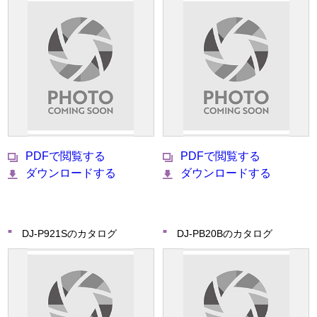
PDFで閲覧する
PDFで閲覧する
ダウンロードする
ダウンロードする
DJ-P921Sのカタログ
DJ-PB20Bのカタログ