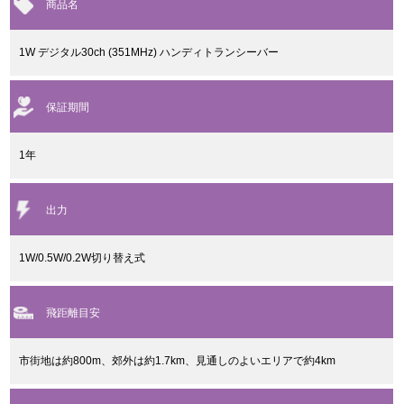
商品名
1W デジタル30ch (351MHz) ハンディトランシーバー
保証期間
1年
出力
1W/0.5W/0.2W切り替え式
飛距離目安
市街地は約800m、郊外は約1.7km、見通しのよいエリアで約4km