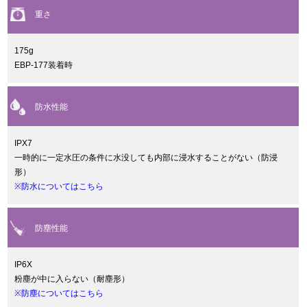
重さ
175g
EBP-177装着時
防水性能
IPX7
一時的に一定水圧の条件に水没しても内部に浸水することがない（防浸
形）
※防水についてはこちら
防塵性能
IP6X
粉塵が中に入らない（耐塵形）
※防塵についてはこちら