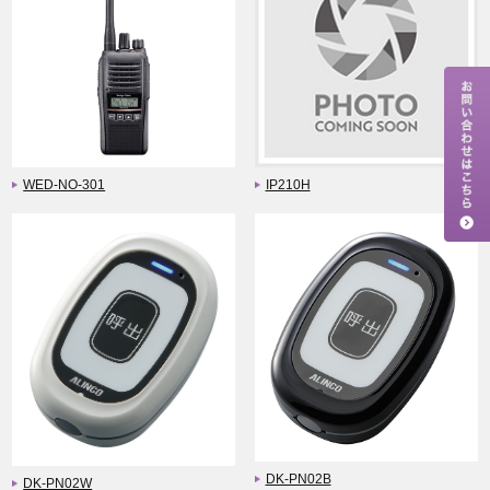
WED-NO-301
IP210H
DK-PN02B
DK-PN02W