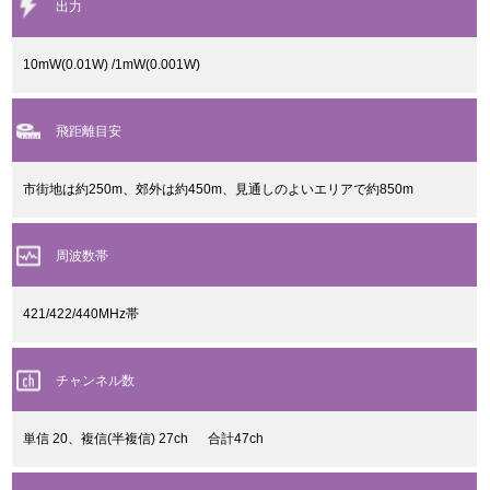
出力
10mW(0.01W) /1mW(0.001W)
飛距離目安
市街地は約250m、郊外は約450m、見通しのよいエリアで約850m
周波数帯
421/422/440MHz帯
チャンネル数
単信 20、複信(半複信) 27ch 合計47ch