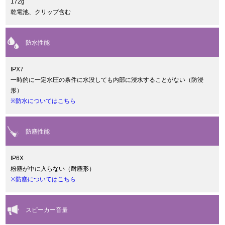
172g
乾電池、クリップ含む
防水性能
IPX7
一時的に一定水圧の条件に水没しても内部に浸水することがない（防浸
形）
※防水についてはこちら
防塵性能
IP6X
粉塵が中に入らない（耐塵形）
※防塵についてはこちら
スピーカー音量