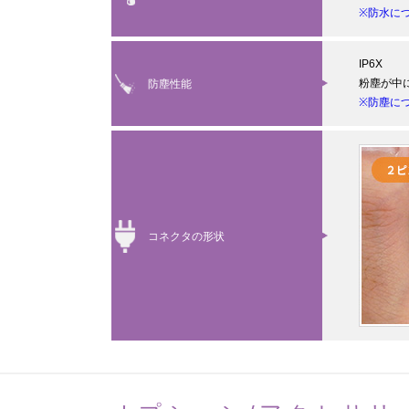
※防水に
IP6X
粉塵が中
防塵性能
※防塵に
コネクタの形状