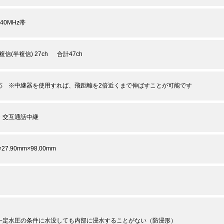
/440MHz帯
複信(半複信) 27ch 合計47ch
応 ※中継器を使用すれば、飛距離を2倍近くまで伸ばすことが可能です
・交互通話中継
×27.90mm×98.00mm
一定水圧の条件に水没しても内部に浸水することがない（防浸形）