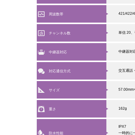
421/422
周波数帯
単信 20、
チャンネル数
中継器対
中継器対応
交互通話
対応通信方式
57.00mm
サイズ
162g
重さ
IPX7
一時的に
防水性能