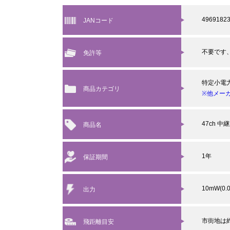
4969182
JANコード
不要です
免許等
特定小電
商品カテゴリ
※他メー
47ch 
商品名
1年
保証期間
10mW(0.
出力
市街地は約
飛距離目安