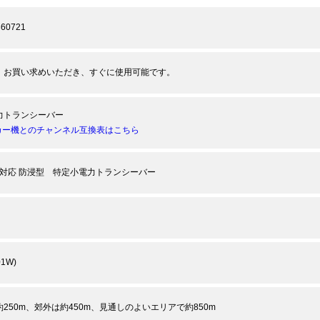
360721
、お買い求めいただき、すぐに使用可能です。
力トランシーバー
カー機とのチャンネル互換表はこちら
中継対応 防浸型 特定小電力トランシーバー
01W)
250m、郊外は約450m、見通しのよいエリアで約850m