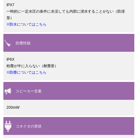
IPX7
一時的に一定水圧の条件に水没しても内部に浸水することがない（防浸
形）
※防水についてはこちら
防塵性能
IP6X
粉塵が中に入らない（耐塵形）
※防塵についてはこちら
スピーカー音量
200mW
コネクタの形状