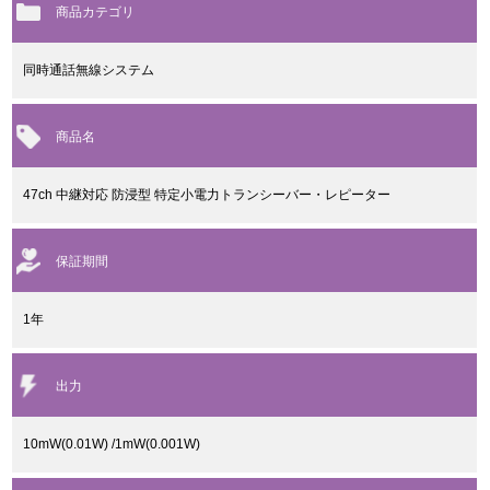
商品カテゴリ
同時通話無線システム
商品名
47ch 中継対応 防浸型 特定小電力トランシーバー・レピーター
保証期間
1年
出力
10mW(0.01W) /1mW(0.001W)