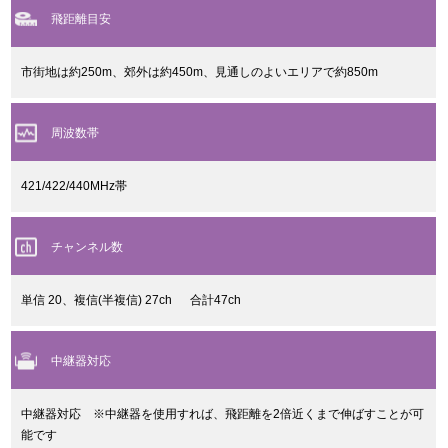
飛距離目安
市街地は約250m、郊外は約450m、見通しのよいエリアで約850m
周波数帯
421/422/440MHz帯
チャンネル数
単信 20、複信(半複信) 27ch 合計47ch
中継器対応
中継器対応 ※中継器を使用すれば、飛距離を2倍近くまで伸ばすことが可
能です