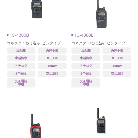
IC-4300B
IC-4300L
コネクタ：ねじ込み1ピンタイプ
コネクタ：ねじ込み1ピンタイプ
近距離
免許不要
近距離
免許不要
生活防水
単三1本
生活防水
単三1本
アナログ
10mW
アナログ
10mW
1年保障
交互通話
1年保障
交互通話
交互通話
交互通話
中継
中継