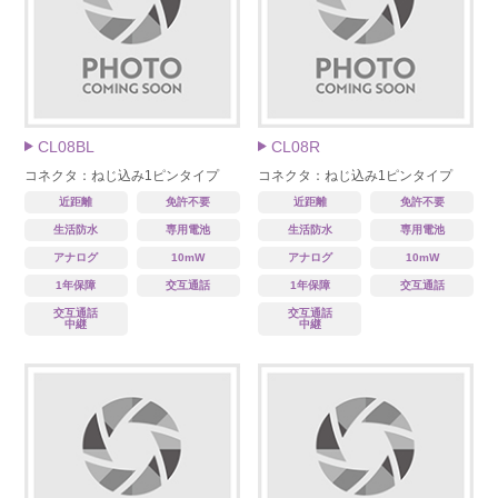
CL08BL
CL08R
コネクタ：ねじ込み1ピンタイプ
コネクタ：ねじ込み1ピンタイプ
近距離
免許不要
近距離
免許不要
生活防水
専用電池
生活防水
専用電池
アナログ
10mW
アナログ
10mW
1年保障
交互通話
1年保障
交互通話
交互通話
交互通話
中継
中継