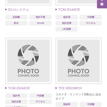
DJ-Uシステム
TCM-D144CR
近距離
免許不要
免許局
中距離
防水
10mW
免許必要
デジタル
1年保障
TCM-D244CR
TPZ-D553MCH
コネクタ：ケンウッド回転ねじ込み
免許局
中距離
タイプ
免許必要
デジタル
登録局
中距離