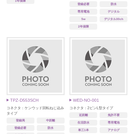
1年保障
登録必要
防水
専用電池
デジタル
5w
デジタル30ch
2年保障
TPZ-D553SCH
WED-NO-001
コネクタ：ケンウッド回転ねじ込み
コネクタ：2ピンL型タイプ
タイプ
近距離
免許不要
登録局
中距離
生活防水
専用電池
登録必要
防水
単三1本
アナログ