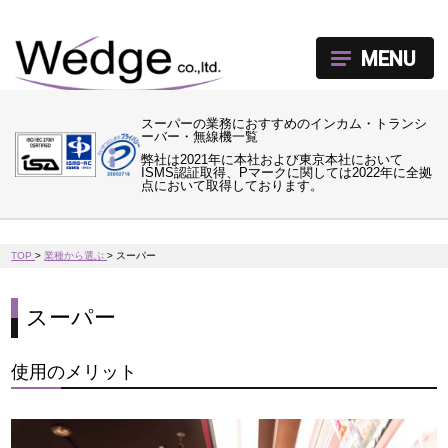
MENU
スーパーの業務におすすめのインカム・トランシ
ーバー・無線機一覧
弊社は2021年に本社および東京本社において
ISMS認証取得、Pマークに関しては2022年に全拠
点において取得しております。
TOP
>
業種から選ぶ
>
スーパー
スーパー
使用のメリット