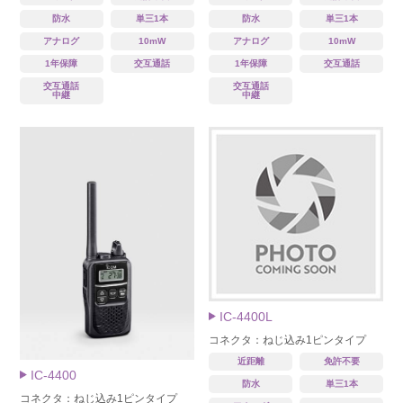
防水
単三1本
防水
単三1本
アナログ
10mW
アナログ
10mW
1年保障
交互通話
1年保障
交互通話
交互通話
交互通話
中継
中継
IC-4400L
コネクタ：ねじ込み1ピンタイプ
近距離
免許不要
IC-4400
防水
単三1本
コネクタ：ねじ込み1ピンタイプ