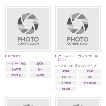
IP200PG
Withcall Biz（ウィズコール
ビズ）
ネットワーク無線
遠距離
コネクタ：ねじ込み1ピンタイプ
免許不要
防水
IP無線
遠距離
専用電池
1年保障
免許不要
防水
専用電池
携帯電話網
1年保障