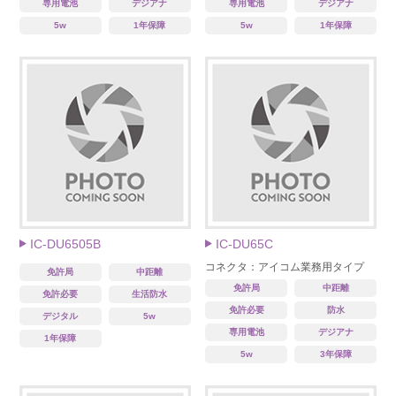
専用電池
デジアナ
専用電池
デジアナ
5w
1年保障
5w
1年保障
IC-DU6505B
IC-DU65C
コネクタ：アイコム業務用タイプ
免許局
中距離
免許局
中距離
免許必要
生活防水
免許必要
防水
デジタル
5w
専用電池
デジアナ
1年保障
5w
3年保障