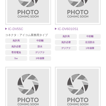
IC-DV55C
IC-DV6010S1
コネクタ：アイコム業務用タイプ
免許局
中距離
免許局
中距離
免許必要
生活防水
免許必要
防水
デジアナ
1年保障
専用電池
デジアナ
5w
3年保障