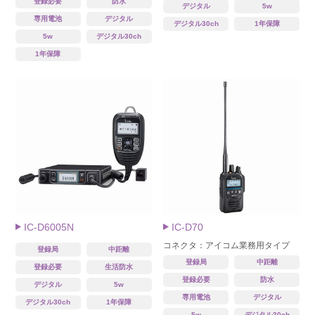
登録必要
防水
デジタル
5w
専用電池
デジタル
デジタル30ch
1年保障
5w
デジタル30ch
1年保障
IC-D6005N
IC-D70
コネクタ：アイコム業務用タイプ
登録局
中距離
登録局
中距離
登録必要
生活防水
登録必要
防水
デジタル
5w
専用電池
デジタル
デジタル30ch
1年保障
5w
デジタル30ch