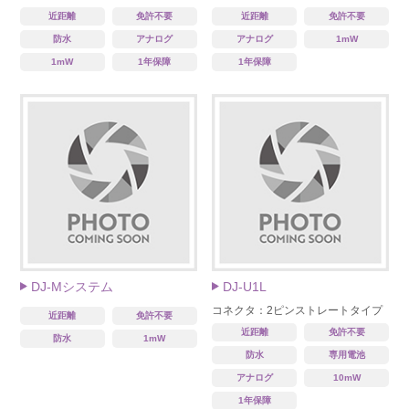
近距離
免許不要
近距離
免許不要
防水
アナログ
アナログ
1mW
1mW
1年保障
1年保障
DJ-Mシステム
DJ-U1L
コネクタ：2ピンストレートタイプ
近距離
免許不要
近距離
免許不要
防水
1mW
防水
専用電池
アナログ
10mW
1年保障