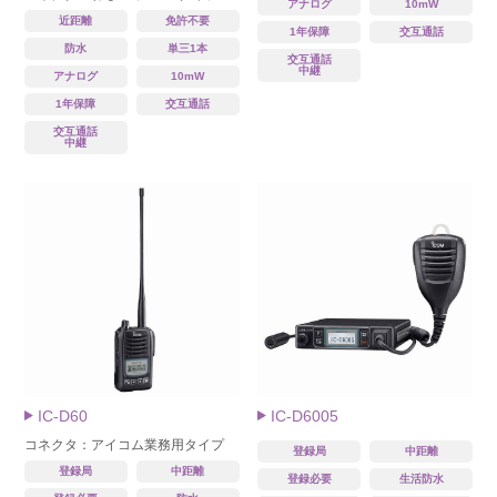
アナログ
10mW
近距離
免許不要
1年保障
交互通話
防水
単三1本
交互通話
中継
アナログ
10mW
1年保障
交互通話
交互通話
中継
IC-D60
IC-D6005
コネクタ：アイコム業務用タイプ
登録局
中距離
登録局
中距離
登録必要
生活防水