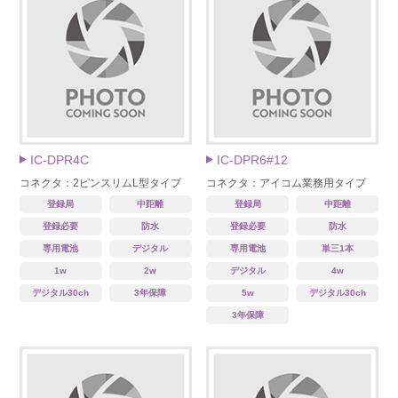
IC-DPR4C
IC-DPR6#12
コネクタ：2ピンスリムL型タイプ
コネクタ：アイコム業務用タイプ
登録局
中距離
登録局
中距離
登録必要
防水
登録必要
防水
専用電池
デジタル
専用電池
単三1本
1w
2w
デジタル
4w
デジタル30ch
3年保障
5w
デジタル30ch
3年保障