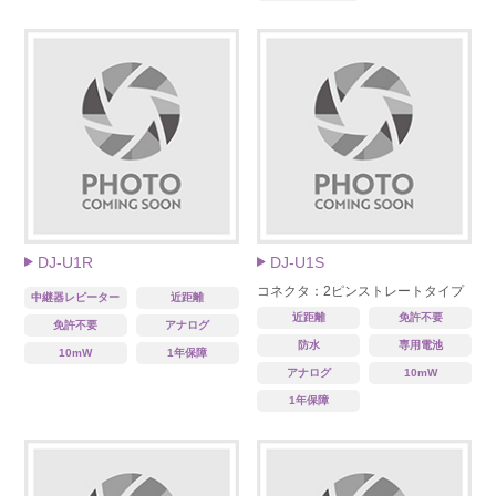
DJ-U1R
DJ-U1S
コネクタ：2ピンストレートタイプ
中継器レピーター
近距離
近距離
免許不要
免許不要
アナログ
防水
専用電池
10mW
1年保障
アナログ
10mW
1年保障