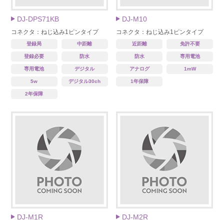
DJ-DPS71KB
DJ-M10
コネクタ：ねじ込み1ピンタイプ
コネクタ：ねじ込み1ピンタイプ
登録局
中距離
近距離
免許不要
登録必要
防水
防水
専用電池
専用電池
デジタル
アナログ
1mW
5w
デジタル30ch
1年保障
2年保障
DJ-M1R
DJ-M2R