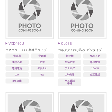
VXD460U
CL08B
コネクタ：（Y）業務用タイプ
コネクタ：ねじ込み1ピンタイプ
免許局
中距離
近距離
免許不要
免許必要
防水
生活防水
専用電池
専用電池
デジタル
アナログ
10mW
1w
5w
1年保障
交互通話
3年保障
交互通話
中継