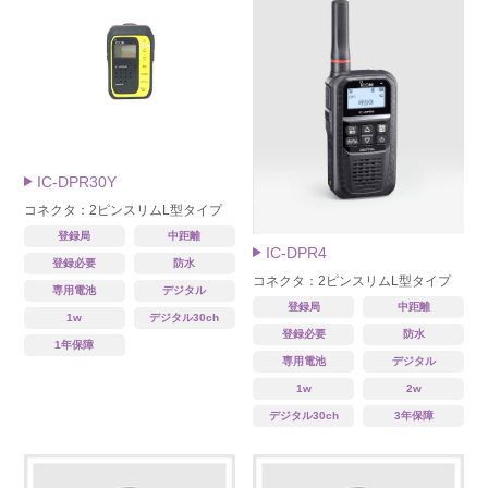
IC-DPR30Y
コネクタ：2ピンスリムL型タイプ
登録局
中距離
IC-DPR4
登録必要
防水
コネクタ：2ピンスリムL型タイプ
専用電池
デジタル
登録局
中距離
1w
デジタル30ch
登録必要
防水
1年保障
専用電池
デジタル
1w
2w
デジタル30ch
3年保障