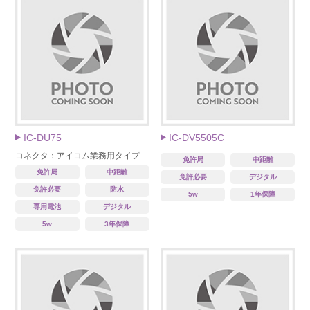
IC-DU75
IC-DV5505C
コネクタ：アイコム業務用タイプ
免許局
中距離
免許局
中距離
免許必要
デジタル
免許必要
防水
5w
1年保障
専用電池
デジタル
5w
3年保障