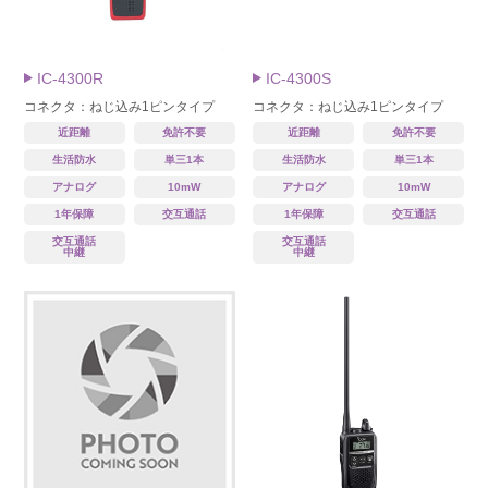
IC-4300R
IC-4300S
コネクタ：ねじ込み1ピンタイプ
コネクタ：ねじ込み1ピンタイプ
近距離
免許不要
近距離
免許不要
生活防水
単三1本
生活防水
単三1本
アナログ
10mW
アナログ
10mW
1年保障
交互通話
1年保障
交互通話
交互通話
交互通話
中継
中継