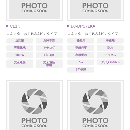
CL1K
DJ-DPS71KA
コネクタ：ねじ込み1ピンタイプ
コネクタ：ねじ込み1ピンタイプ
近距離
免許不要
登録局
中距離
専用電池
アナログ
登録必要
防水
10mW
1年保障
専用電池
デジタル
交互通話
交互通話
5w
デジタル30ch
中継
2年保障