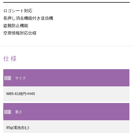
ロゴシート対応
長押し消去機能付き送信機
盗難防止機能
空席情報対応仕様
仕様
サイズ
W85-61楕円×H45
重さ
95g(電池含む)