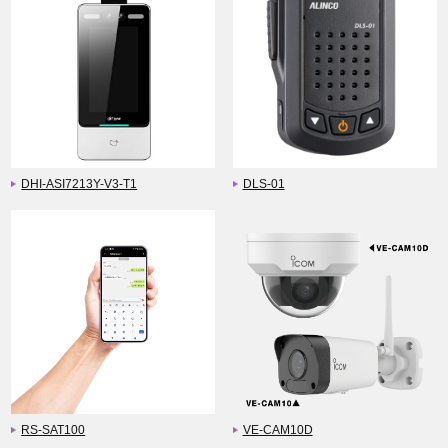
DHI-ASI7213Y-V3-T1
DLS-01
RS-SAT100
VE-CAM10D