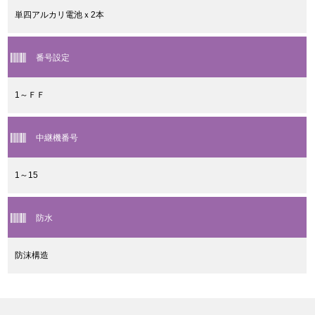
単四アルカリ電池ｘ2本
番号設定
1～ＦＦ
中継機番号
1～15
防水
防沫構造