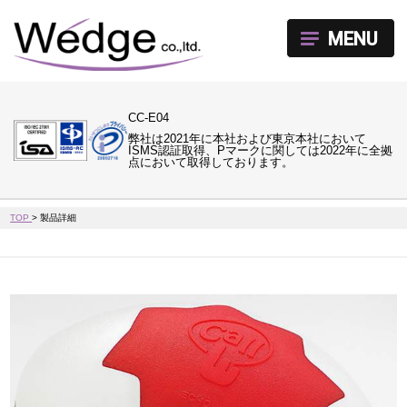
MENU
CC-E04
弊社は2021年に本社および東京本社において
ISMS認証取得、Pマークに関しては2022年に全拠
点において取得しております。
TOP
>
製品詳細