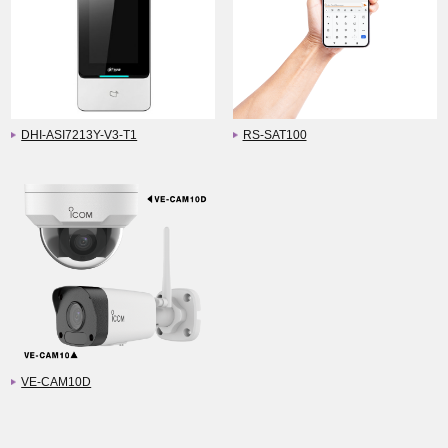
DHI-ASI7213Y-V3-T1
RS-SAT100
VE-CAM10D