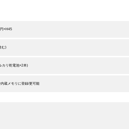
楕円×H45
含む)
アルカリ乾電池×2本)
で内蔵メモリに登録/更可能