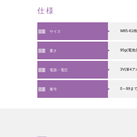
仕様
W85-61
サイズ
95g(電池
重さ
3V(単4
電源・電圧
0～99ま
番号