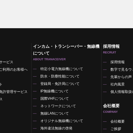
インカム・トランシーバー・無線機
採用情報
について
RECRUIT
ABOUT TRANACEIVER
サービス
採用情報
特定小電力無線機について
ご利用のお客様へ
数字で見るウ
防水・防塵性能について
先輩からの声
登録局・免許局について
ト
社内風景
IP無線機について
免許管理サービス
個人情報取扱
国際VHFについて
ス
会社概要
ネットワークについて
COMPANY
無線LANについて
オリジナル無線機について
覧
会社概要
海外違法無線の啓発
ご挨拶