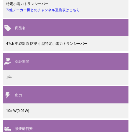
特定小電力トランシーバー
※他メーカー機とのチャンネル互換表はこちら
商品名
47ch 中継対応 防浸 小型特定小電力トランシーバー
保証期間
1年
出力
10mW(0.01W)
飛距離目安