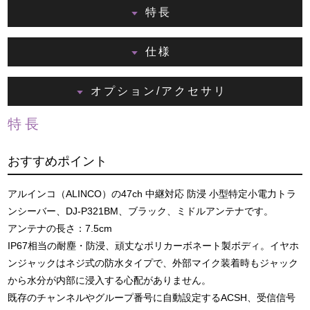
特長
仕様
オプション/アクセサリ
特長
おすすめポイント
アルインコ（ALINCO）の47ch 中継対応 防浸 小型特定小電力トラ
ンシーバー、DJ-P321BM、ブラック、ミドルアンテナです。
アンテナの長さ：7.5cm
IP67相当の耐塵・防浸、頑丈なポリカーボネート製ボディ。イヤホ
ンジャックはネジ式の防水タイプで、外部マイク装着時もジャック
から水分が内部に浸入する心配がありません。
既存のチャンネルやグループ番号に自動設定するACSH、受信信号