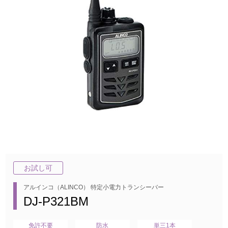
お試し可
アルインコ（ALINCO） 特定小電力トランシーバー
DJ-P321BM
免許不要
防水
単三1本