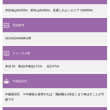
市街地は約250m、郊外は約450m、見通しのよいエリアで約850m
周波数帯
421/422/440MHz帯
チャンネル数
単信 20、複信(半複信) 27ch 合計47ch
中継器対応
中継器対応 ※中継器を使用すれば、飛距離を2倍近くまで伸ばすことが可
能です