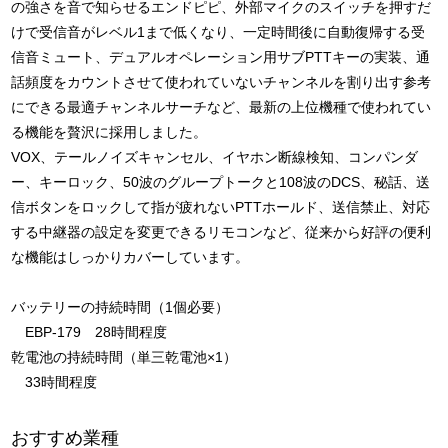
の強さを音で知らせるエンドピピ、外部マイクのスイッチを押すだ
けで受信音がレベル1まで低くなり、一定時間後に自動復帰する受
信音ミュート、デュアルオペレーション用サブPTTキーの実装、通
話頻度をカウントさせて使われていないチャンネルを割り出す参考
にできる最適チャンネルサーチなど、最新の上位機種で使われてい
る機能を贅沢に採用しました。
VOX、テールノイズキャンセル、イヤホン断線検知、コンパンダ
ー、キーロック、50波のグループトークと108波のDCS、秘話、送
信ボタンをロックして指が疲れないPTTホールド、送信禁止、対応
する中継器の設定を変更できるリモコンなど、従来から好評の便利
な機能はしっかりカバーしています。
バッテリーの持続時間（1個必要）
EBP-179 28時間程度
乾電池の持続時間（単三乾電池×1）
33時間程度
おすすめ業種