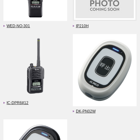
WED-NO-301
IP210H
IC-DPR6#12
DK-PN02W