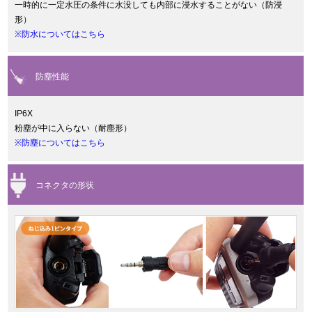
一時的に一定水圧の条件に水没しても内部に浸水することがない（防浸
形）
※防水についてはこちら
防塵性能
IP6X
粉塵が中に入らない（耐塵形）
※防塵についてはこちら
コネクタの形状