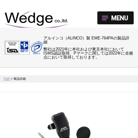
MENU
アルインコ（ALINCO）製 EME-764PAの製品詳
細
弊社は2021年に本社および東京本社において
ISMS認証取得、Pマークに関しては2022年に全拠
点において取得しております。
TOP
>
製品詳細