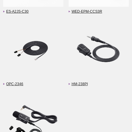
ES-A2JS-C30
WED-EPM-CCS3R
OPC-2346
HM-238PI