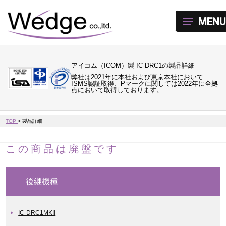
MENU
アイコム（ICOM）製 IC-DRC1の製品詳細
弊社は2021年に本社および東京本社において
ISMS認証取得、Pマークに関しては2022年に全拠
点において取得しております。
TOP
>
製品詳細
この商品は廃盤です
後継機種
IC-DRC1MKII