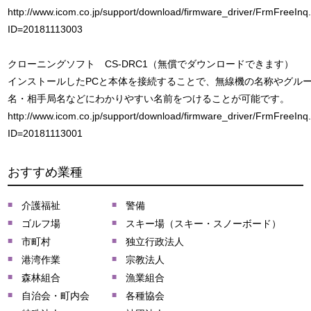
http://www.icom.co.jp/support/download/firmware_driver/FrmFreeInq
ID=20181113003
クローニングソフト CS-DRC1（無償でダウンロードできます）
インストールしたPCと本体を接続することで、無線機の名称やグル
名・相手局名などにわかりやすい名前をつけることが可能です。
http://www.icom.co.jp/support/download/firmware_driver/FrmFreeInq
ID=20181113001
おすすめ業種
介護福祉
警備
ゴルフ場
スキー場（スキー・スノーボード）
市町村
独立行政法人
港湾作業
宗教法人
森林組合
漁業組合
自治会・町内会
各種協会