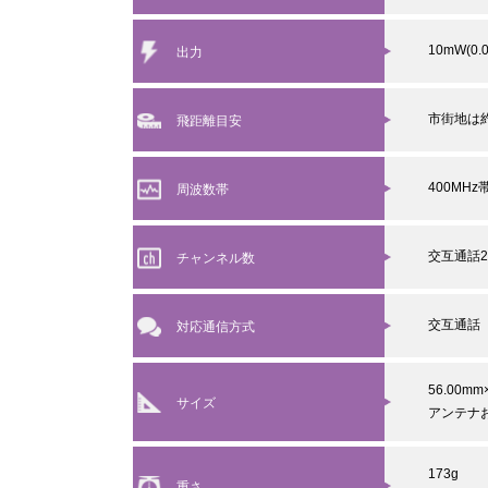
10mW(0.
出力
市街地は約
飛距離目安
400MHz
周波数帯
交互通話2
チャンネル数
交互通話
対応通信方式
56.00mm
サイズ
アンテナ
173g
重さ