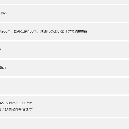
01W)
200m、郊外は約400m、見通しのよいエリアで約800m
帯
0ch
×27.60mm×90.00mm
および突起部を含まず