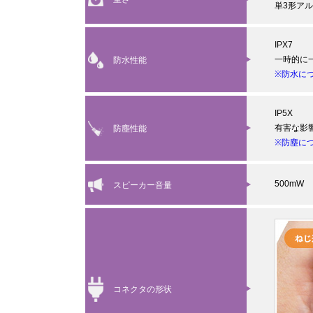
単3形ア
IPX7
一時的に
防水性能
※防水に
IP5X
有害な影
防塵性能
※防塵に
500mW
スピーカー音量
コネクタの形状