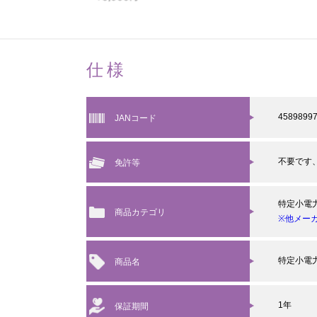
仕様
4589899
JANコード
不要です
免許等
特定小電
商品カテゴリ
※他メー
特定小電
商品名
1年
保証期間