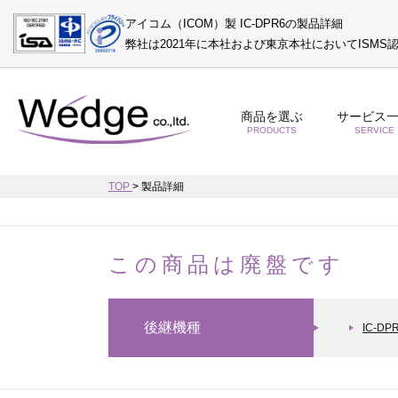
アイコム（ICOM）製 IC-DPR6の製品詳細
弊社は2021年に本社および東京本社においてISM
商品を選ぶ
サービス
PRODUCTS
SERVICE
TOP
>
製品詳細
この商品は廃盤です
後継機種
IC-DP