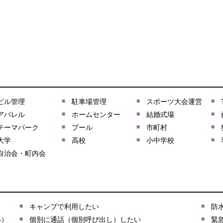
ビル管理
駐車場管理
スポーツ大会運営
アパレル
ホームセンター
結婚式場
テーマパーク
プール
市町村
大学
高校
小中学校
自治会・町内会
キャンプで利用したい
防
い）
個別に通話（個別呼び出し）したい
緊