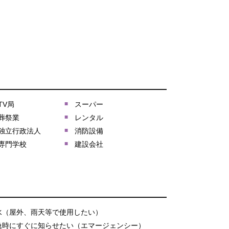
TV局
スーパー
葬祭業
レンタル
独立行政法人
消防設備
専門学校
建設会社
水（屋外、雨天等で使用したい）
急時にすぐに知らせたい（エマージェンシー）