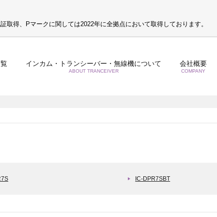
S認証取得、Pマークに関しては2022年に全拠点において取得しております。
一覧
インカム・トランシーバー・無線機について
会社概要
ABOUT TRANCEIVER
COMPANY
R7S
IC-DPR7SBT