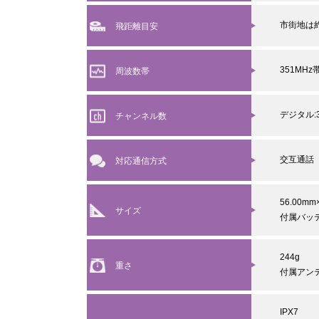
市街地は約
飛距離目安
351MHz
周波数帯
デジタル:3
チャンネル数
交互通話
対応通信方式
56.00mm
サイズ
付属バッテ
244g
重さ
付属アン
IPX7