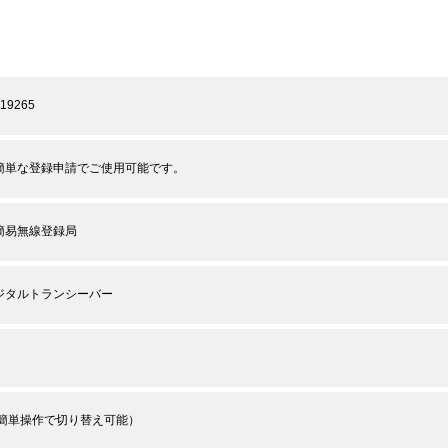
119265
簡単な登録申請でご使用可能です。
簡易無線登録局
ジタルトランシーバー
（簡単操作で切り替え可能）