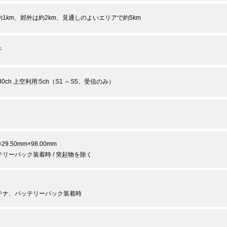
1km、郊外は約2km、見通しのよいエリアで約5km
帯
0ch 上空利用:5ch（S1 ～S5、受信のみ）
×29.50mm×98.00mm
リーパック装着時 / 突起物を除く
テナ、バッテリーパック装着時