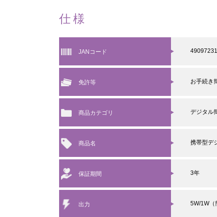
仕様
4909723
JANコード
お手続き
免許等
デジタル
商品カテゴリ
携帯型デ
商品名
3年
保証期間
5W/1W
出力