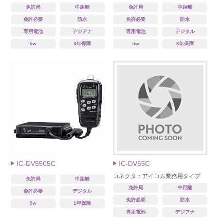
免許局
中距離
免許局
中距離
免許必要
防水
免許必要
防水
専用電池
デジアナ
専用電池
デジタル
5w
3年保障
5w
3年保障
IC-DV5505C
IC-DV55C
コネクタ：アイコム業務用タイプ
免許局
中距離
免許局
中距離
免許必要
デジタル
免許必要
防水
5w
1年保障
専用電池
デジアナ