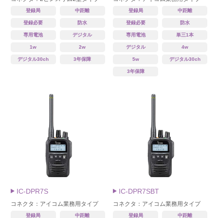
登録局
中距離
登録局
中距離
登録必要
防水
登録必要
防水
専用電池
デジタル
専用電池
単三1本
1w
2w
デジタル
4w
デジタル30ch
3年保障
5w
デジタル30ch
3年保障
IC-DPR7S
IC-DPR7SBT
コネクタ：アイコム業務用タイプ
コネクタ：アイコム業務用タイプ
登録局
中距離
登録局
中距離