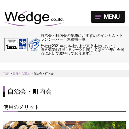
MENU
自治会・町内会の業務におすすめのインカム・ト
ランシーバー・無線機一覧
弊社は2021年に本社および東京本社において
ISMS認証取得、Pマークに関しては2022年に全拠
点において取得しております。
TOP
>
業種から選ぶ
>
自治会・町内会
自治会・町内会
使用のメリット