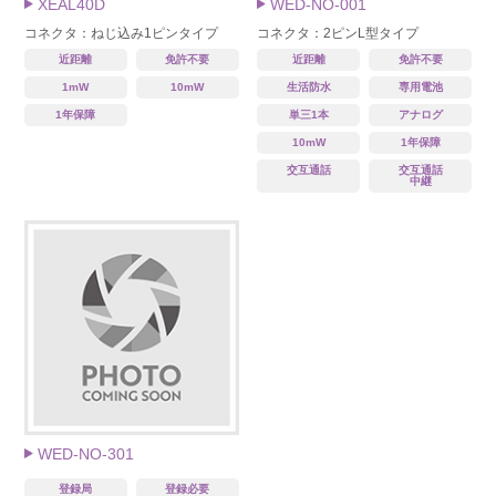
XEAL40D
WED-NO-001
コネクタ：ねじ込み1ピンタイプ
コネクタ：2ピンL型タイプ
近距離
免許不要
近距離
免許不要
1mW
10mW
生活防水
専用電池
1年保障
単三1本
アナログ
10mW
1年保障
交互通話
交互通話
中継
WED-NO-301
登録局
登録必要