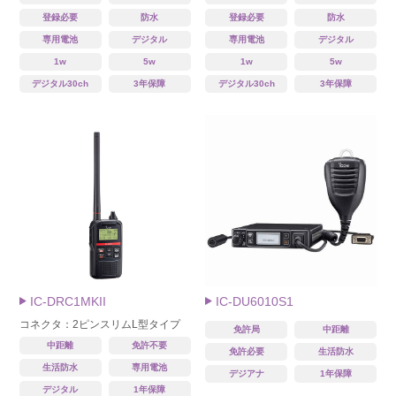
登録必要
防水
登録必要
防水
専用電池
デジタル
専用電池
デジタル
1w
5w
1w
5w
デジタル30ch
3年保障
デジタル30ch
3年保障
IC-DRC1MKII
IC-DU6010S1
コネクタ：2ピンスリムL型タイプ
免許局
中距離
中距離
免許不要
免許必要
生活防水
生活防水
専用電池
デジアナ
1年保障
デジタル
1年保障