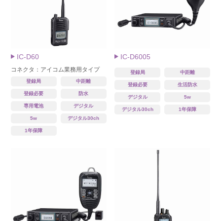
IC-D60
IC-D6005
コネクタ：アイコム業務用タイプ
登録局
中距離
登録局
中距離
登録必要
生活防水
登録必要
防水
デジタル
5w
専用電池
デジタル
デジタル30ch
1年保障
5w
デジタル30ch
1年保障