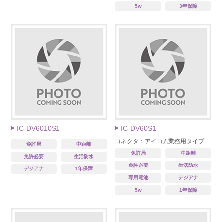
5w
3年保障
IC-DV6010S1
IC-DV60S1
コネクタ：アイコム業務用タイプ
免許局
中距離
免許局
中距離
免許必要
生活防水
免許必要
生活防水
デジアナ
1年保障
専用電池
デジアナ
5w
1年保障