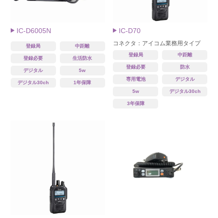
IC-D6005N
IC-D70
コネクタ：アイコム業務用タイプ
登録局
中距離
登録局
中距離
登録必要
生活防水
登録必要
防水
デジタル
5w
専用電池
デジタル
デジタル30ch
1年保障
5w
デジタル30ch
3年保障