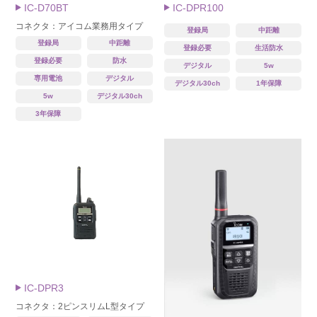
IC-D70BT
IC-DPR100
コネクタ：アイコム業務用タイプ
登録局
中距離
登録局
中距離
登録必要
生活防水
登録必要
防水
デジタル
5w
専用電池
デジタル
デジタル30ch
1年保障
5w
デジタル30ch
3年保障
IC-DPR3
コネクタ：2ピンスリムL型タイプ