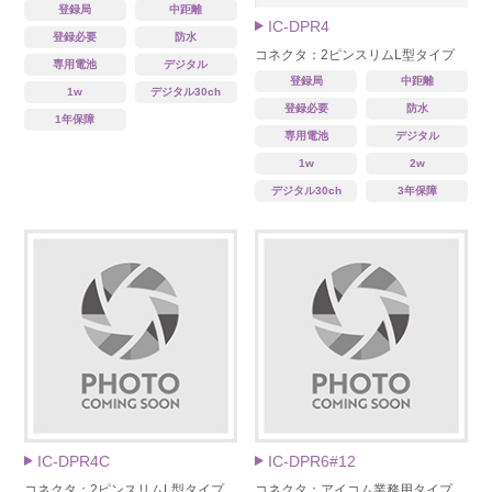
登録局
中距離
IC-DPR4
登録必要
防水
コネクタ：2ピンスリムL型タイプ
専用電池
デジタル
登録局
中距離
1w
デジタル30ch
登録必要
防水
1年保障
専用電池
デジタル
1w
2w
デジタル30ch
3年保障
IC-DPR4C
IC-DPR6#12
コネクタ：2ピンスリムL型タイプ
コネクタ：アイコム業務用タイプ