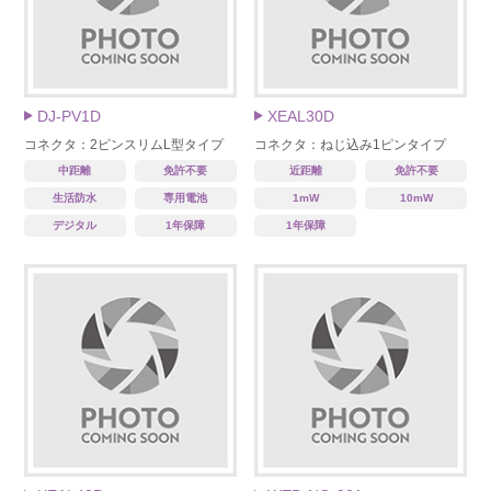
DJ-PV1D
XEAL30D
コネクタ：2ピンスリムL型タイプ
コネクタ：ねじ込み1ピンタイプ
中距離
免許不要
近距離
免許不要
生活防水
専用電池
1mW
10mW
デジタル
1年保障
1年保障