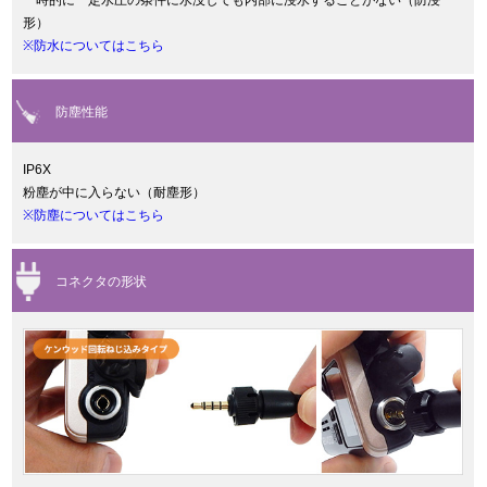
一時的に一定水圧の条件に水没しても内部に浸水することがない（防浸
形）
※防水についてはこちら
防塵性能
IP6X
粉塵が中に入らない（耐塵形）
※防塵についてはこちら
コネクタの形状