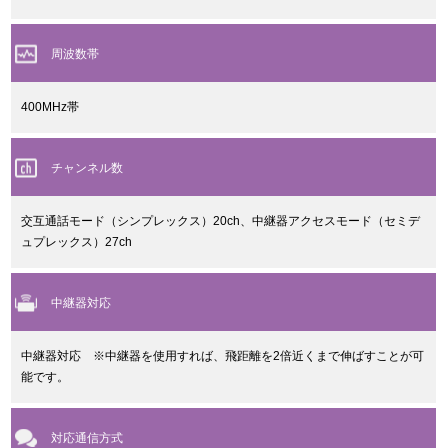
周波数帯
400MHz帯
チャンネル数
交互通話モード（シンプレックス）20ch、中継器アクセスモード（セミデ
ュプレックス）27ch
中継器対応
中継器対応 ※中継器を使用すれば、飛距離を2倍近くまで伸ばすことが可
能です。
対応通信方式