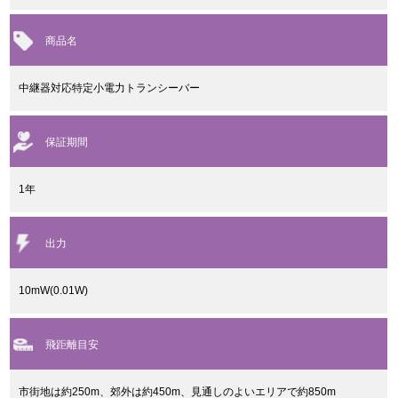
商品名
中継器対応特定小電力トランシーバー
保証期間
1年
出力
10mW(0.01W)
飛距離目安
市街地は約250m、郊外は約450m、見通しのよいエリアで約850m