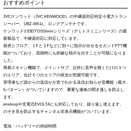
おすすめポイント
JVCケンウッド（JVC KENWOOD）の中継器対応特定小電力トラン
シーバー、UBZ-M51L、ロングアンテナです。
ケンウッドのDEITOSSminiシリーズ（デミトスミニシリーズ）の最
新製品で、中継器対応に対応しています。
厨房とフロア、１Fと２Fなどに別々に指示が出せるセカンドPTT機
能がついており、混雑時にも的確な指示を出すことが可能になりま
した。
簡易スキャン機能で、メイン＋サブ、以外に音声を聴くだけの３つ
のエリア、合計５つのエリアの状況が把握可能です。
管理者など誰からの送信かが音でわかる送信お知らせ音機能（最大
5パターン）がついていますので、重要な連絡の聞き逃しを防止し
ます。
eneloopや充電式EVOLTAにも対応しており、繰り返し使えます。
のぞき見を防止するチャンネル非表示機能がついています。
電池・バッテリーの持続時間