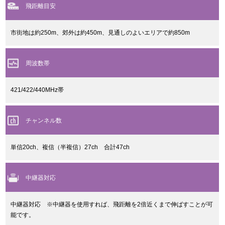
飛距離目安
市街地は約250m、郊外は約450m、見通しのよいエリアで約850m
周波数帯
421/422/440MHz帯
チャンネル数
単信20ch、複信（半複信）27ch 合計47ch
中継器対応
中継器対応 ※中継器を使用すれば、飛距離を2倍近くまで伸ばすことが可
能です。