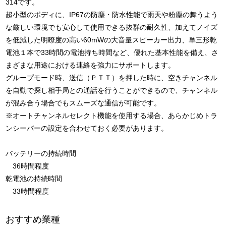
314です。
超小型のボディに、IP67の防塵・防水性能で雨天や粉塵の舞うよう
な厳しい環境でも安心して使用できる抜群の耐久性、加えてノイズ
を低減した明瞭度の高い60mWの大音量スピーカー出力、単三形乾
電池１本で33時間の電池持ち時間など、優れた基本性能を備え、さ
まざまな用途における連絡を強力にサポートします。
グループモード時、送信（ＰＴＴ）を押した時に、空きチャンネル
を自動で探し相手局との通話を行うことができるので、チャンネル
が混み合う場合でもスムーズな通信が可能です。
※オートチャンネルセレクト機能を使用する場合、あらかじめトラ
ンシーバーの設定を合わせておく必要があります。
バッテリーの持続時間
36時間程度
乾電池の持続時間
33時間程度
おすすめ業種