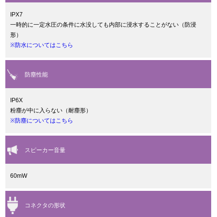
IPX7
一時的に一定水圧の条件に水没しても内部に浸水することがない（防浸
形）
※防水についてはこちら
防塵性能
IP6X
粉塵が中に入らない（耐塵形）
※防塵についてはこちら
スピーカー音量
60mW
コネクタの形状