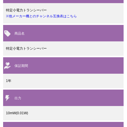
特定小電力トランシーバー
※他メーカー機とのチャンネル互換表はこちら
商品名
特定小電力トランシーバー
保証期間
1年
出力
10mW(0.01W)