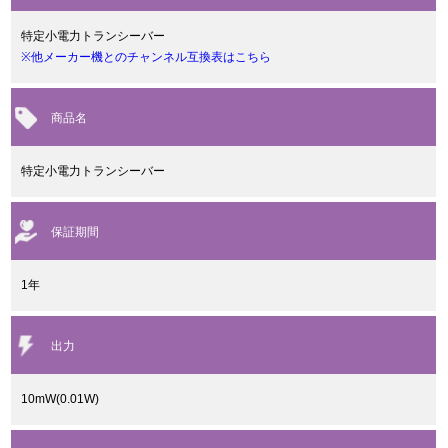
特定小電力トランシーバー
※他メーカー機とのチャンネル互換表はこちら
商品名
特定小電力トランシーバー
保証期間
1年
出力
10mW(0.01W)