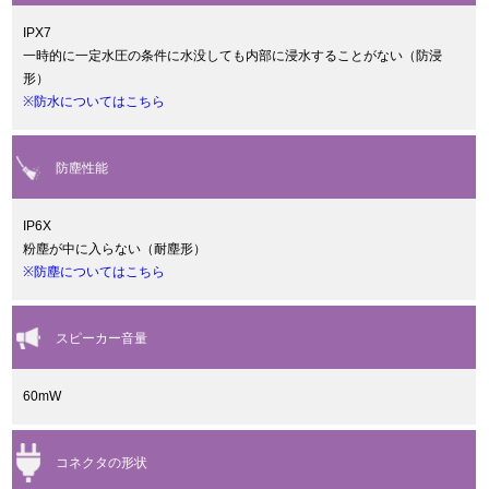
IPX7
一時的に一定水圧の条件に水没しても内部に浸水することがない（防浸
形）
※防水についてはこちら
防塵性能
IP6X
粉塵が中に入らない（耐塵形）
※防塵についてはこちら
スピーカー音量
60mW
コネクタの形状