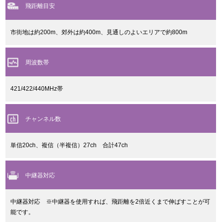
飛距離目安
市街地は約200m、郊外は約400m、見通しのよいエリアで約800m
周波数帯
421/422/440MHz帯
チャンネル数
単信20ch、複信（半複信）27ch 合計47ch
中継器対応
中継器対応 ※中継器を使用すれば、飛距離を2倍近くまで伸ばすことが可
能です。