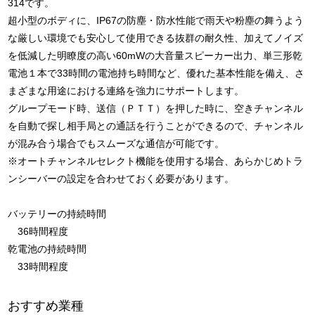
314です。
超小型のボディに、IP67の防塵・防水性能で雨天や粉塵の舞うよう
な厳しい環境でも安心して使用できる抜群の耐久性、加えてノイズ
を低減した明瞭度の高い60mWの大音量スピーカー出力、単三形乾
電池１本で33時間の電池持ち時間など、優れた基本性能を備え、さ
まざまな用途における連絡を強力にサポートします。
グループモード時、送信（ＰＴＴ）を押した時に、空きチャンネル
を自動で探し相手局との通話を行うことができるので、チャンネル
が混み合う場合でもスムーズな通信が可能です。
※オートチャンネルセレクト機能を使用する場合、あらかじめトラ
ンシーバーの設定を合わせておく必要があります。
バッテリーの持続時間
36時間程度
乾電池の持続時間
33時間程度
おすすめ業種