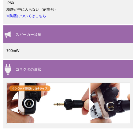
IP6X
粉塵が中に入らない（耐塵形）
※防塵についてはこちら
スピーカー音量
700mW
コネクタの形状