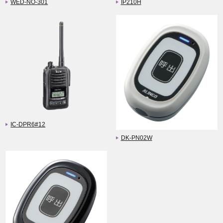
WED-NO-301
IP210H
IC-DPR6#12
DK-PN02W