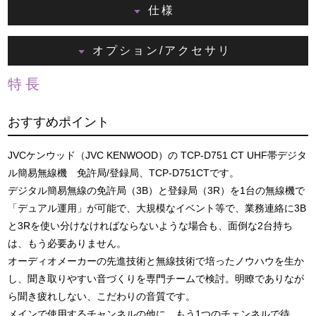
仕様
オプション/アクセサリ
特長
おすすめポイント
JVCケンウッド（JVC KENWOOD）の TCP-D751 CT UHF帯デジタ
ル簡易無線機 免許局/登録局、TCP-D751CTです。
デジタル簡易無線の免許局（3B）と登録局（3R）を1台の無線機で
「デュアル運用」が可能で、大規模なイベント等で、業務連絡に3B
と3Rを使い分けなければならないような場合も、面倒な2台持ち
は、もう必要ありません。
オーディオメーカーの先進技術と無線技術で培ったノウハウを生か
し、聞き取りやすい音づくりを専門チームで検討。明瞭でありなが
ら聞き疲れしない、こだわりの音質です。
メインで使用するチャンネルの他に、もう1つのチェンネルで待