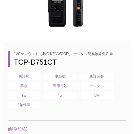
JVCケンウッド（JVC KENWOOD） デジタル簡易無線免許局
TCP-D751CT
免許局
中距離
免許必要
防水
専用電池
デジタル
1w
4w
5w
2年保障
価格(税込)