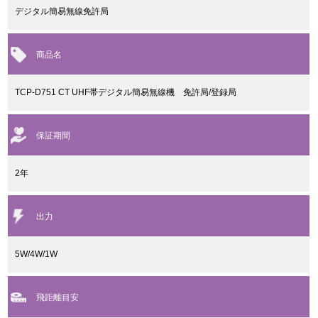
デジタル簡易無線免許局
商品名
TCP-D751 CT UHF帯デジタル簡易無線機 免許局/登録局
保証期間
2年
出力
5W/4W/1W
飛距離目安