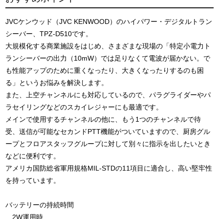
JVCケンウッド（JVC KENWOOD）のハイパワー・デジタルトラン
シーバー、TPZ-D510です。
大規模化する商業施設をはじめ、さまざまな現場の「特定小電力ト
ランシーバーの出力（10mW）では足りなくて電波が届かない。で
も性能アップのために重くなったり、大きくなったりするのも困
る」というお悩みを解決します。
また、上空チャンネルにも対応しているので、パラグライダーやパ
ラセイリングなどのスカイレジャーにも最適です。
メインで使用するチャンネルの他に、もう1つのチャンネルで待
受、送信が可能なセカンドPTT機能がついていますので、厨房グル
ープとフロアスタッフグループに対して別々に指示を出したいとき
などに便利です。
アメリカ国防総省軍用規格MIL-STDの11項目に適合し、高い堅牢性
を持っています。
バッテリーの持続時間
2W運用時