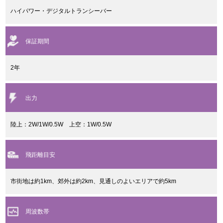
ハイパワー・デジタルトランシーバー
保証期間
2年
出力
陸上：2W/1W/0.5W 上空：1W/0.5W
飛距離目安
市街地は約1km、郊外は約2km、見通しのよいエリアで約5km
周波数帯