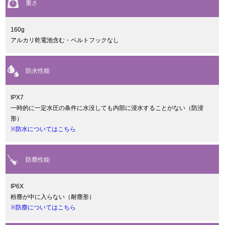
重さ
160g
アルカリ乾電池含む・ベルトフックなし
防水性能
IPX7
一時的に一定水圧の条件に水没しても内部に浸水することがない（防浸
形）
※防水についてはこちら
防塵性能
IP6X
粉塵が中に入らない（耐塵形）
※防塵についてはこちら