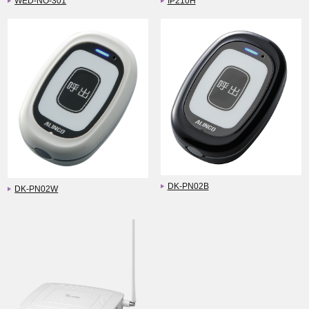
WED-NO-301
IP210H
DK-PN02B
DK-PN02W