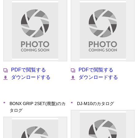
PDFで閲覧する
PDFで閲覧する
ダウンロードする
ダウンロードする
BONX GRIP 2SET(廃盤)のカ
DJ-M10のカタログ
タログ