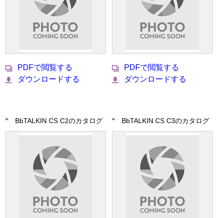
PDFで閲覧する
PDFで閲覧する
ダウンロードする
ダウンロードする
BbTALKIN CS C2のカタログ
BbTALKIN CS C3のカタログ