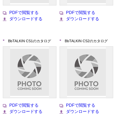
PDFで閲覧する
PDFで閲覧する
ダウンロードする
ダウンロードする
BbTALKIN CS1のカタログ
BbTALKIN CS2のカタログ
PDFで閲覧する
PDFで閲覧する
ダウンロードする
ダウンロードする