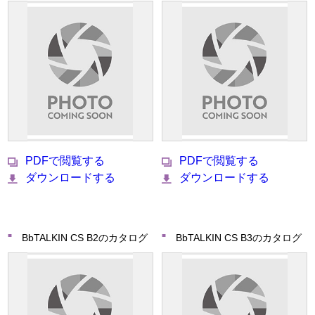
PDFで閲覧する
PDFで閲覧する
ダウンロードする
ダウンロードする
BbTALKIN CS B2のカタログ
BbTALKIN CS B3のカタログ