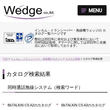
MENU
インカム・トランシーバー・無線機ウェッジの カ
タログ一覧ページです
弊社は2021年に本社および東京本社において
ISMS認証取得、Pマークに関しては2022年に全拠
点において取得しております。
TOP
>
インカム・トランシーバー・無線機のサポート
>
カタログ検索
>
カタログ検索結果
カタログ検索結果
同時通話無線システム（検索ワード）
BbTALKIN CS A2のカタログ
BbTALKIN CS A3のカタログ