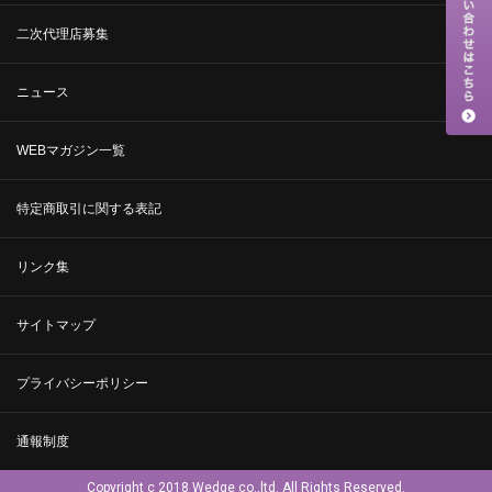
二次代理店募集
ニュース
WEBマガジン一覧
特定商取引に関する表記
リンク集
サイトマップ
プライバシーポリシー
通報制度
Copyright c 2018 Wedge co.,ltd. All Rights Reserved.