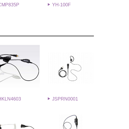
CMP835P
YH-100F
HKLN4603
JSPRN0001