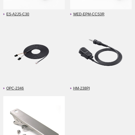
ES-A2JS-C30
WED-EPM-CCS3R
OPC-2346
HM-238PI