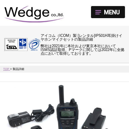
MENU
アイコム（ICOM）製 [レンタル]IP501H耳掛けイ
ヤホンマイクセットの製品詳細
弊社は2021年に本社および東京本社において
ISMS認証取得、Pマークに関しては2022年に全拠
点において取得しております。
TOP
>
製品詳細