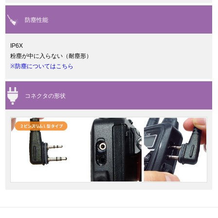
防塵性能
IP6X
粉塵が中に入らない（耐塵形）
※防塵についてはこちら
コネクタの形状