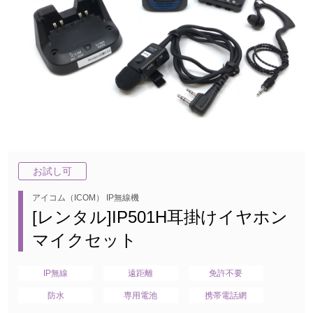
お試し可
アイコム（ICOM） IP無線機
[レンタル]IP501H耳掛けイヤホン
マイクセット
IP無線
遠距離
免許不要
防水
専用電池
携帯電話網