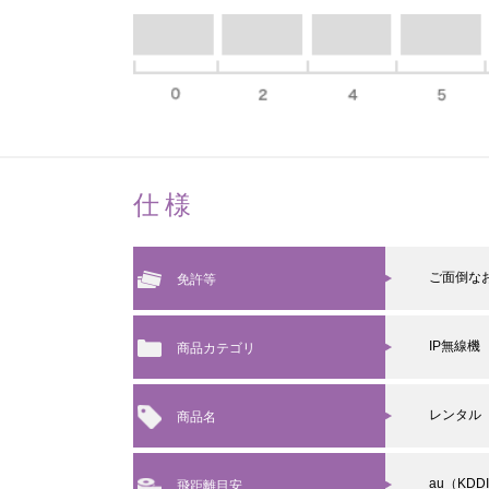
仕様
ご面倒な
免許等
IP無線機
商品カテゴリ
レンタル
商品名
au（K
飛距離目安