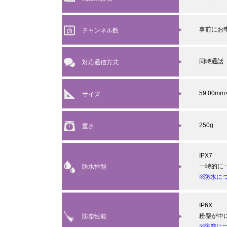
事前にお
チャンネル数
同時通話
対応通信方式
59.00mm
サイズ
250g
重さ
IPX7
一時的に
防水性能
※防水に
IP6X
粉塵が中
防塵性能
※防塵に