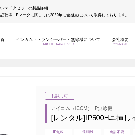
イヤホンマイクセットの製品詳細
S認証取得、Pマークに関しては2022年に全拠点において取得しております。
一覧
インカム・トランシーバー・無線機について
会社概要
ABOUT TRANCEIVER
COMPANY
お試し可
アイコム（ICOM） IP無線機
[レンタル]IP500H耳
IP無線
遠距離
免許不要