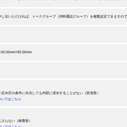
申し出いただければ、トークグループ（同時通話グループ）を複数設定できますの
×30.00mm×95.00mm
一定水圧の条件に水没しても内部に浸水することがない（防浸形）
ついてはこちら
に入らない（耐塵形）
ついてはこちら