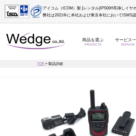
アイコム（ICOM）製 [レンタル]IP500H耳挿し
弊社は2021年に本社および東京本社においてISM
商品を選ぶ
サービス
PRODUCTS
SERVICE
TOP
>
製品詳細