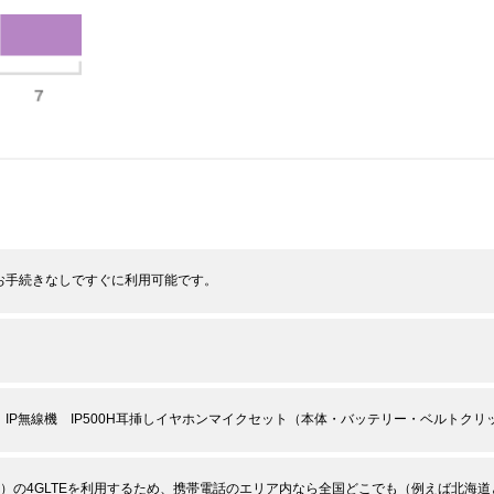
お手続きなしですぐに利用可能です。
 IP無線機 IP500H耳挿しイヤホンマイクセット（本体・バッテリー・ベルトク
DDI）の4GLTEを利用するため、携帯電話のエリア内なら全国どこでも（例えば北海