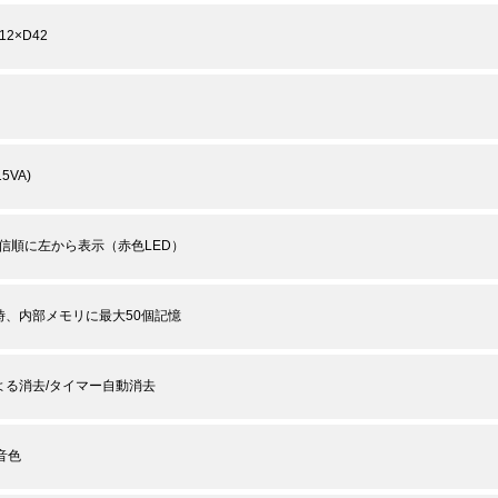
12×D42
15VA)
着信順に左から表示（赤色LED）
時、内部メモリに最大50個記憶
よる消去/タイマー自動消去
音色