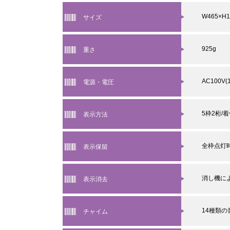
W465×H1
サイズ
925g
重さ
AC100V(
電源・電圧
5枠2桁/
表示方法
全枠点灯
表示保留
消し機に
表示消去
14種類の
チャイム