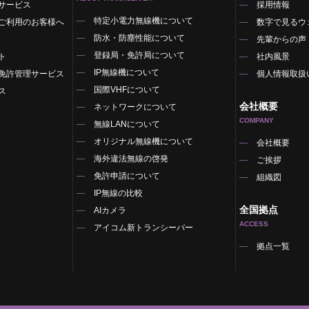
サービス
採用情報
特定小電力無線機について
ご利用のお客様へ
数字で見るウ
防水・防塵性能について
先輩からの声
登録局・免許局について
ト
社内風景
IP無線機について
免許管理サービス
個人情報取扱
国際VHFについて
ス
会社概要
ネットワークについて
COMPANY
無線LANについて
オリジナル無線機について
覧
会社概要
海外違法無線の啓発
ご挨拶
免許申請について
組織図
IP無線の比較
全国拠点
AIカメラ
ACCESS
アイコム新トランシーバー
拠点一覧