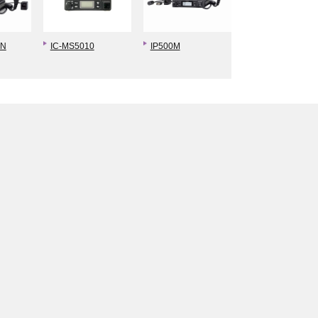
BN
IC-MS5010
IP500M