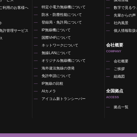
特定小電力無線機について
ご利用のお客様へ
数字で見るウ
防水・防塵性能について
先輩からの声
登録局・免許局について
ト
社内風景
IP無線機について
免許管理サービス
個人情報取扱
国際VHFについて
ス
会社概要
ネットワークについて
COMPANY
無線LANについて
オリジナル無線機について
覧
会社概要
海外違法無線の啓発
ご挨拶
免許申請について
組織図
IP無線の比較
全国拠点
AIカメラ
ACCESS
アイコム新トランシーバー
拠点一覧