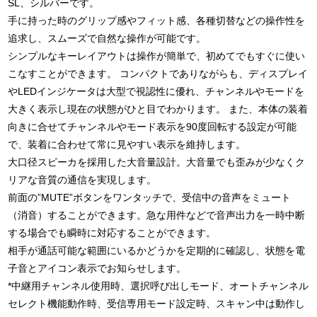
SL、シルバーです。
手に持った時のグリップ感やフィット感、各種切替などの操作性を
追求し、スムーズで自然な操作が可能です。
シンプルなキーレイアウトは操作が簡単で、初めてでもすぐに使い
こなすことができます。 コンパクトでありながらも、ディスプレイ
やLEDインジケータは大型で視認性に優れ、チャンネルやモードを
大きく表示し現在の状態がひと目でわかります。 また、本体の装着
向きに合せてチャンネルやモード表示を90度回転する設定が可能
で、装着に合わせて常に見やすい表示を維持します。
大口径スピーカを採用した大音量設計。大音量でも歪みが少なくク
リアな音質の通信を実現します。
前面の”MUTE”ボタンをワンタッチで、受信中の音声をミュート
（消音）することができます。急な用件などで音声出力を一時中断
する場合でも瞬時に対応することができます。
相手が通話可能な範囲にいるかどうかを定期的に確認し、状態を電
子音とアイコン表示でお知らせします。
*中継用チャンネル使用時、選択呼び出しモード、オートチャンネル
セレクト機能動作時、受信専用モード設定時、スキャン中は動作し