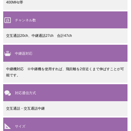
400MHz帯
チャンネル数
交互通話20ch、中継通話27ch 合計47ch
中継器対応
中継機対応 ※中継機を使用すれば、飛距離を2倍近くまで伸ばすことが可
能です。
対応通信方式
交互通話・交互通話中継
サイズ