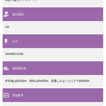
特定小電力トランシーバー
保証期間
1年
出力
10mW(0.01W)
飛距離目安
市街地は約200m、郊外は約400m、見通しのよいエリアで約800m
周波数帯