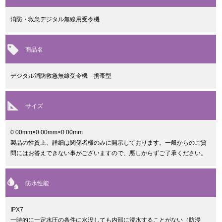
消防・救急デジタル無線用受令機
商品名
デジタル消防救急無線受令機 携帯型
サイズ
0.00mm×0.00mm×0.00mm
製品の性質上、詳細は関係者様のみに開示しております。一般からのご質
問にはお答えできない事がございますので、悪しからずご了承ください。
防水性能
IPX7
一時的に一定水圧の条件に水没しても内部に浸水することがない（防浸