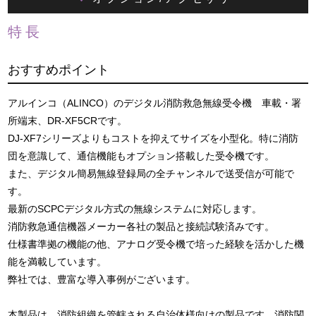
特長
おすすめポイント
アルインコ（ALINCO）のデジタル消防救急無線受令機 車載・署
所端末、DR-XF5CRです。
DJ-XF7シリーズよりもコストを抑えてサイズを小型化。特に消防
団を意識して、通信機能もオプション搭載した受令機です。
また、デジタル簡易無線登録局の全チャンネルで送受信が可能で
す。
最新のSCPCデジタル方式の無線システムに対応します。
消防救急通信機器メーカー各社の製品と接続試験済みです。
仕様書準拠の機能の他、アナログ受令機で培った経験を活かした機
能を満載しています。
弊社では、豊富な導入事例がございます。
本製品は、消防組織を管轄される自治体様向けの製品です。消防関