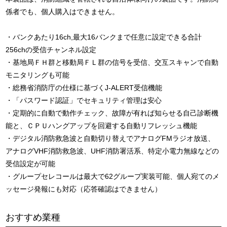
係者でも、個人購入はできません。
・バンクあたり16ch,最大16バンクまで任意に設定できる合計
256chの受信チャンネル設定
・基地局ＦＨ群と移動局ＦＬ群の信号を受信、交互スキャンで自動
モニタリングも可能
・総務省消防庁の仕様に基づくJ-ALERT受信機能
・「パスワード認証」でセキュリティ管理は安心
・定期的に自動で動作チェック、故障が有れば知らせる自己診断機
能と、ＣＰＵハングアップを回避する自動リフレッシュ機能
・デジタル消防救急波と自動切り替えでアナログFMラジオ放送、
アナログVHF消防救急波、UHF消防署活系、特定小電力無線などの
受信設定が可能
・グループセレコールは最大で62グループ実装可能、個人宛てのメ
ッセージ発報にも対応（応答確認はできません）
おすすめ業種