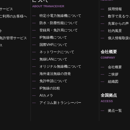
について
ABOUT TRANACEIVER
サービス
採用情報
特定小電力無線機について
ご利用のお客様へ
数字で見るウ
防水・防塵性能について
先輩からの声
登録局・免許局について
ト
社内風景
IP無線機について
免許管理サービス
個人情報取扱
国際VHFについて
ス
会社概要
ネットワークについて
COMPANY
無線LANについて
オリジナル無線機について
覧
会社概要
海外違法無線の啓発
ご挨拶
免許申請について
組織図
IP無線の比較
全国拠点
AIカメラ
ACCESS
アイコム新トランシーバー
拠点一覧