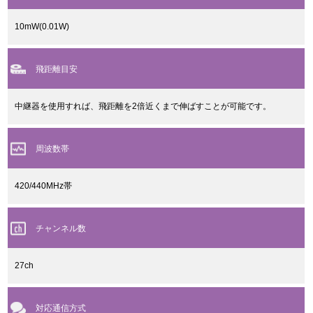
10mW(0.01W)
飛距離目安
中継器を使用すれば、飛距離を2倍近くまで伸ばすことが可能です。
周波数帯
420/440MHz帯
チャンネル数
27ch
対応通信方式