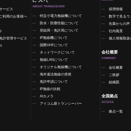
について
ABOUT TRANACEIVER
サービス
採用情報
特定小電力無線機について
ご利用のお客様へ
数字で見るウ
防水・防塵性能について
先輩からの声
登録局・免許局について
ト
社内風景
IP無線機について
免許管理サービス
個人情報取扱
国際VHFについて
ス
会社概要
ネットワークについて
COMPANY
無線LANについて
オリジナル無線機について
覧
会社概要
海外違法無線の啓発
ご挨拶
免許申請について
組織図
IP無線の比較
全国拠点
AIカメラ
ACCESS
アイコム新トランシーバー
拠点一覧