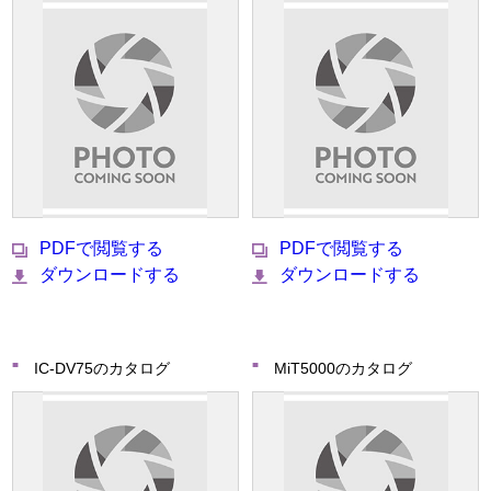
PDFで閲覧する
PDFで閲覧する
ダウンロードする
ダウンロードする
IC-DV75のカタログ
MiT5000のカタログ