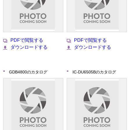
PDFで閲覧する
PDFで閲覧する
ダウンロードする
ダウンロードする
GDB4800のカタログ
IC-DU6505Bのカタログ