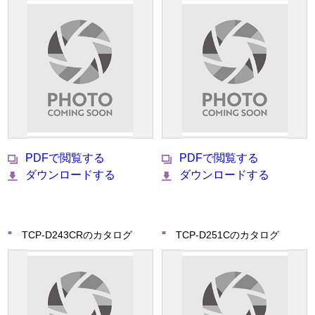
PDFで閲覧する
PDFで閲覧する
ダウンロードする
ダウンロードする
TCP-D243CRのカタログ
TCP-D251Cのカタログ