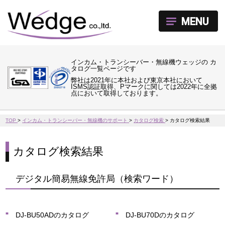
MENU
インカム・トランシーバー・無線機ウェッジの カ
タログ一覧ページです
弊社は2021年に本社および東京本社において
ISMS認証取得、Pマークに関しては2022年に全拠
点において取得しております。
TOP
>
インカム・トランシーバー・無線機のサポート
>
カタログ検索
>
カタログ検索結果
カタログ検索結果
デジタル簡易無線免許局（検索ワード）
DJ-BU50ADのカタログ
DJ-BU70Dのカタログ