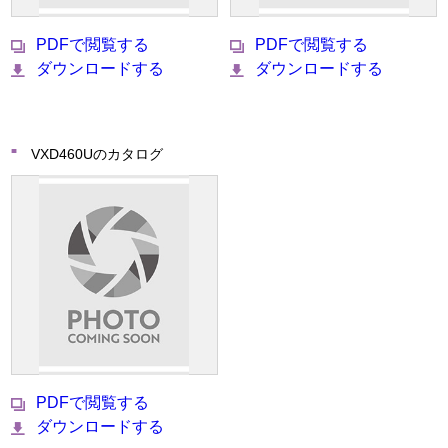
PDFで閲覧する
PDFで閲覧する
ダウンロードする
ダウンロードする
VXD460Uのカタログ
PDFで閲覧する
ダウンロードする