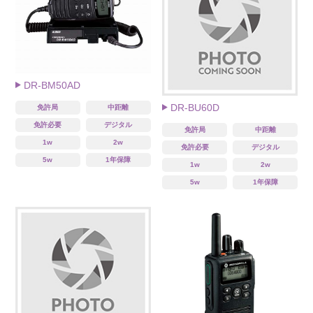
DR-BM50AD
DR-BU60D
免許局
中距離
免許必要
デジタル
免許局
中距離
1w
2w
免許必要
デジタル
5w
1年保障
1w
2w
5w
1年保障