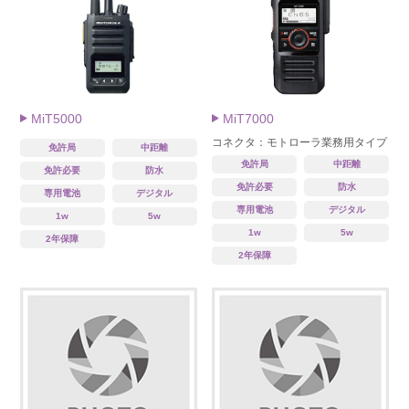
MiT5000
MiT7000
コネクタ：モトローラ業務用タイプ
免許局
中距離
免許局
中距離
免許必要
防水
免許必要
防水
専用電池
デジタル
専用電池
デジタル
1w
5w
1w
5w
2年保障
2年保障