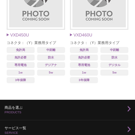
VXD450U
VXD460U
コネクタ：（Y）業務用タイプ
コネクタ：（Y）業務用タイプ
免許局
中距離
免許局
中距離
免許必要
防水
免許必要
防水
専用電池
デジアナ
専用電池
デジタル
1w
5w
1w
5w
3年保障
3年保障
商品を選ぶ
PRODUCTS
サービス一覧
SERVICE