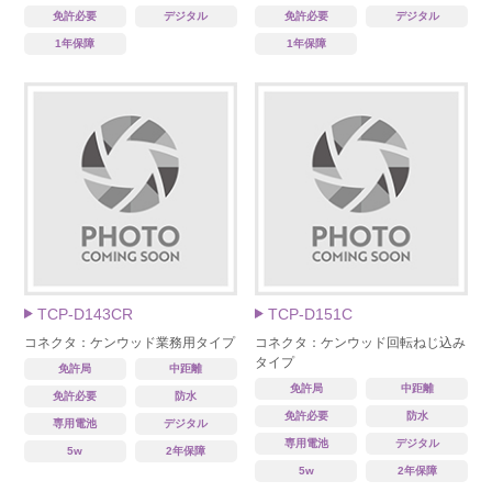
免許必要
デジタル
免許必要
デジタル
1年保障
1年保障
TCP-D143CR
TCP-D151C
コネクタ：ケンウッド業務用タイプ
コネクタ：ケンウッド回転ねじ込み
タイプ
免許局
中距離
免許局
中距離
免許必要
防水
免許必要
防水
専用電池
デジタル
専用電池
デジタル
5w
2年保障
5w
2年保障