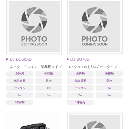
DJ-BU50AD
DJ-BU70D
コネクタ：アルインコ業務用タイプ
コネクタ：ねじ込み1ピンタイプ
免許局
中距離
免許局
中距離
免許必要
防水
免許必要
防水
デジタル
1w
デジタル
1w
2w
5w
2w
5w
1年保障
1年保障