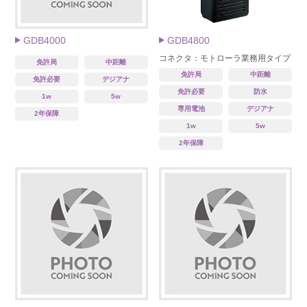
GDB4000
GDB4800
コネクタ：モトローラ業務用タイプ
免許局
中距離
免許局
中距離
免許必要
デジアナ
免許必要
防水
1w
5w
専用電池
デジアナ
2年保障
1w
5w
2年保障