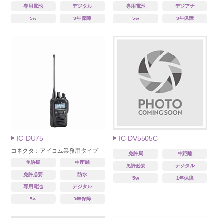
専用電池
デジタル
専用電池
デジアナ
5w
3年保障
5w
3年保障
IC-DU75
IC-DV5505C
コネクタ：アイコム業務用タイプ
免許局
中距離
免許局
中距離
免許必要
デジタル
免許必要
防水
5w
1年保障
専用電池
デジタル
5w
3年保障