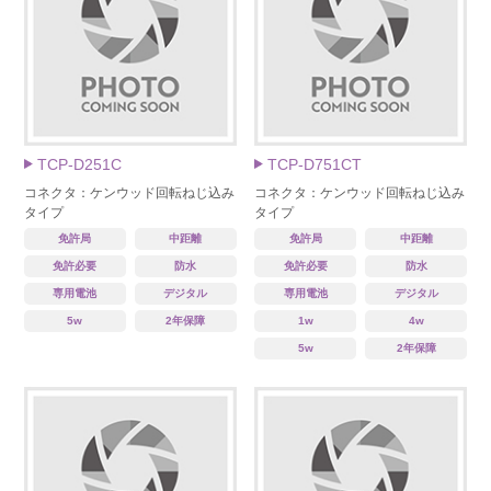
TCP-D251C
TCP-D751CT
コネクタ：ケンウッド回転ねじ込み
コネクタ：ケンウッド回転ねじ込み
タイプ
タイプ
免許局
中距離
免許局
中距離
免許必要
防水
免許必要
防水
専用電池
デジタル
専用電池
デジタル
5w
2年保障
1w
4w
5w
2年保障