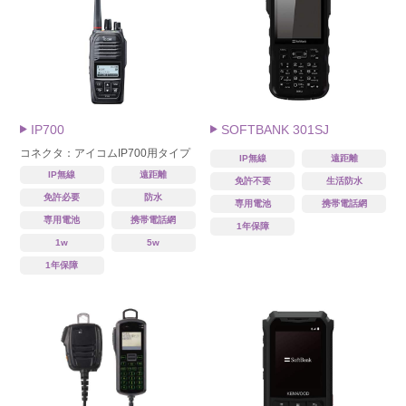
IP700
SOFTBANK 301SJ
コネクタ：アイコムIP700用タイプ
IP無線
遠距離
IP無線
遠距離
免許不要
生活防水
免許必要
防水
専用電池
携帯電話網
専用電池
携帯電話網
1年保障
1w
5w
1年保障